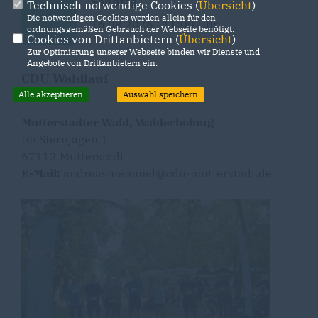
Sonntag
Technisch notwendige Cookies (
Übersicht
)
Die notwendigen Cookies werden allein für den
16.08.2026 | 11:00 Uhr
ordnungsgemäßen Gebrauch der Webseite benötigt.
Cookies von Drittanbietern (
Übersicht
)
Zur Optimierung unserer Webseite binden wir Dienste und
Angebote von Drittanbietern ein.
CDU Waldlauf
Alle akzeptieren
Auswahl speichern
Mutterstadter Wald, Walderholung
Im Sternjagen 1
67112 Mutterstadt
E-Mail:
andreasmemmel@cdu-mutterstadt.de