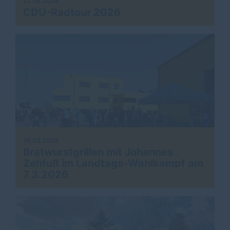
21.05.2026
CDU-Radtour 2026
16.03.2026
Bratwurstgrillen mit Johannes
Zehfuß im Landtags-Wahlkampf am
7.3.2026